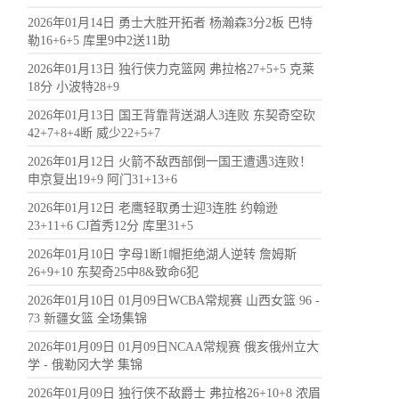
2026年01月14日 勇士大胜开拓者 杨瀚森3分2板 巴特
勒16+6+5 库里9中2送11助
2026年01月13日 独行侠力克篮网 弗拉格27+5+5 克莱
18分 小波特28+9
2026年01月13日 国王背靠背送湖人3连败 东契奇空砍
42+7+8+4断 威少22+5+7
2026年01月12日 火箭不敌西部倒一国王遭遇3连败！
申京复出19+9 阿门31+13+6
2026年01月12日 老鹰轻取勇士迎3连胜 约翰逊
23+11+6 CJ首秀12分 库里31+5
2026年01月10日 字母1断1帽拒绝湖人逆转 詹姆斯
26+9+10 东契奇25中8&致命6犯
2026年01月10日 01月09日WCBA常规赛 山西女篮 96 -
73 新疆女篮 全场集锦
2026年01月09日 01月09日NCAA常规赛 俄亥俄州立大
学 - 俄勒冈大学 集锦
2026年01月09日 独行侠不敌爵士 弗拉格26+10+8 浓眉