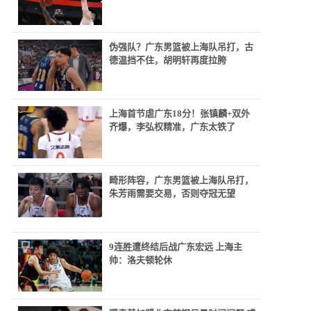
伪强队？广东男篮被上海队吊打，古
德温挡不住，胡明轩再度拉胯
上海首节虐广东18分！张镇麟+双外
齐爆，李弘权精准，广东太铁了
畸形阵容，广东男篮被上海队吊打，
朱芳雨需要交易，否则夺冠无望
9连胜遭终结后战广东宏远 上海主
帅：洛夫顿轮休