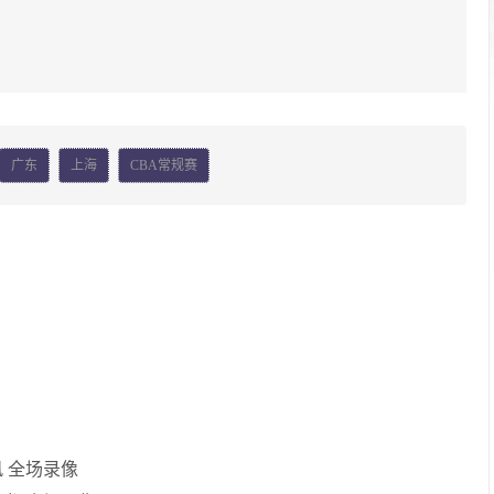
广东
上海
CBA常规赛
风 全场录像