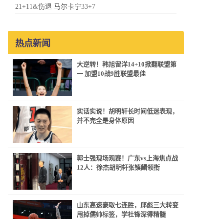
21+11&伤退 马尔卡宁33+7
热点新闻
大逆转！韩旭留洋14+10掀翻联盟第
一 加盟10战9胜联盟最佳
实话实说！胡明轩长时间低迷表现，
并不完全是身体原因
郭士强现场观赛！广东vs上海焦点战
12人：徐杰胡明轩张镇麟领衔
山东高速豪取七连胜，邱彪三大转变
甩掉儒帅标签，学杜锋深得精髓