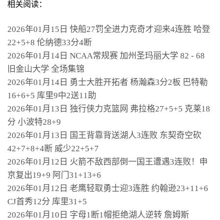
相关阅读：
2026年01月15日 快船27罚全进力克奇才迎来4连胜 哈登
22+5+8 伦纳德33分4断
2026年01月14日 NCAA常规赛 加州圣玛丽大学 82 - 68
旧金山大学 全场集锦
2026年01月14日 勇士大胜开拓者 杨瀚森3分2板 巴特勒
16+6+5 库里9中2送11助
2026年01月13日 独行侠力克篮网 弗拉格27+5+5 克莱18
分 小波特28+9
2026年01月13日 国王背靠背送湖人3连败 东契奇空砍
42+7+8+4断 威少22+5+7
2026年01月12日 火箭不敌西部倒一国王遭遇3连败！申
京复出19+9 阿门31+13+6
2026年01月12日 老鹰轻取勇士迎3连胜 约翰逊23+11+6
CJ首秀12分 库里31+5
2026年01月10日 字母1断1帽拒绝湖人逆转 詹姆斯