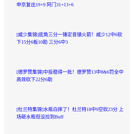
申京复出19+9 阿门31+13+6
[威少集锦]底角三分一锤定音镇火箭！威少12中6砍
下15分6板10助 三分6中3
[德罗赞集锦]中投稳得一批！德罗赞13中8&6罚全中
高效砍下22分6助
[杜兰特集锦]水瓶白摔了！杜兰特18中9空砍23分 上
场砸水瓶但没捡到Buff