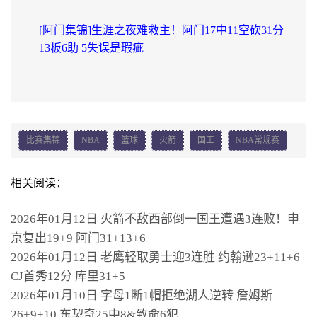
[阿门集锦]生涯之夜难救主！阿门17中11空砍31分
13板6助 5失误是瑕疵
比赛集锦
NBA
篮球
火箭
国王
NBA常规赛
相关阅读：
2026年01月12日 火箭不敌西部倒一国王遭遇3连败！申
京复出19+9 阿门31+13+6
2026年01月12日 老鹰轻取勇士迎3连胜 约翰逊23+11+6
CJ首秀12分 库里31+5
2026年01月10日 字母1断1帽拒绝湖人逆转 詹姆斯
26+9+10 东契奇25中8&致命6犯