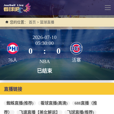
导
航
您的位置：
首页
>
篮球直播
2026-07-10
05:30:00
0
:
0
76人
活塞
NBA
已结束
直播链接
蜘蛛直播(推荐)
看球直播(高清)
688直播（推
荐）
飞速直播【美女解说】
飞球直播(推荐)