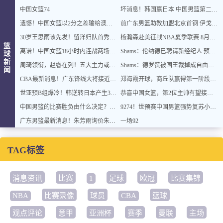
中国女篮74
坏消息！韩国赢日本 中国男篮第二阶段形势不乐观
遗憾！中国女篮以2分之差输给澳大利亚，单节6
前广东男篮助教加盟北京首钢 伊戈尔将辅佐李楠
30岁王思雨该先发！留洋归队首秀16+5+4+4断 点拨张子宇成佳话
杨瀚森赴美征战NBA夏季联赛 8月底再战男篮世预赛
篮
离谱！中国女篮18小时内连战两场，深夜打完晚间再打，赛程遭针对
Shams：伦纳德已聘请新经纪人 预计本周与猛龙开启续约谈判
球
新
周琦领衔，赵睿在列！五大主力或驰援男篮，CBA得分王令人惋惜
Shams：德罗赞被国王裁掉成自由球员 预计多支争冠队有意
闻
CBA最新消息！广东锋线大将接近加盟山东，上海追逐胡金秋，杨瀚森离开国家队
郑海霞开球，商丘队赢得第一阶段收官之战
世亚预B组爆冷！韩逆转日本产生3大意外+2事实 中国男篮成最大赢家
恭喜中国女篮，第2位主帅有望接替宫鲁鸣，王思雨得双重进步机遇
中国男篮的比赛胜负由什么决定？下一阶段如何选人?
9274！世预赛中国男篮强势复苏小组出线，郭士强变阵3奇兵助阵
广东男篮最新消息！朱芳雨询价朱俊龙，杜锋好帮手加盟北京，杜润旺基本加盟山东
一场92
TAG标签
消息资讯
比赛
1
足球
欧冠
比赛集锦
NBA
比赛录像
球员
CBA
篮球
观点评论
意甲
亚洲杯
赛季
曼联
主场