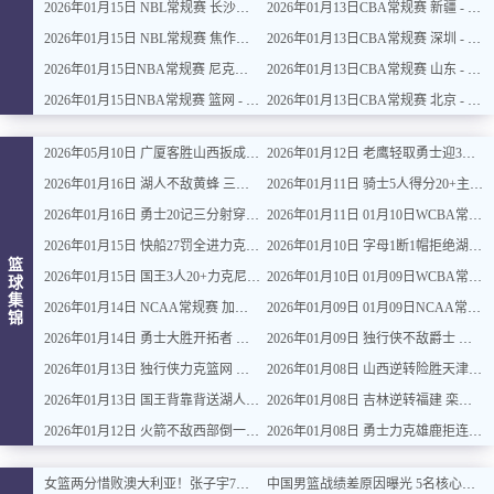
2026年01月15日 NBL常规赛 长沙勇胜 VS 安徽皖江龙 全场录像
2026年01月13日CBA常规赛 新疆 - 广厦 全场录像
2026年01月15日 NBL常规赛 焦作文旅 VS 香港金牛 全场录像
2026年01月13日CBA常规赛 深圳 - 上海 全场录像
2026年01月15日NBA常规赛 尼克斯 - 国王 全场录像
2026年01月13日CBA常规赛 山东 - 吉林 全场录像
2026年01月15日NBA常规赛 篮网 - 鹈鹕 全场录像
2026年01月13日CBA常规赛 北京 - 江苏 全场录像
2026年05月10日 广厦客胜山西扳成1-1 胡金秋17+11 迪亚洛关键上篮不中
2026年01月12日 老鹰轻取勇士迎3连胜 约翰逊23+11+6 CJ首秀12分 库里31+5
2026年01月16日 湖人不敌黄蜂 三球30+11&9记三分 东契奇39分 詹姆斯29+9+6
2026年01月11日 骑士5人得分20+主场复仇森林狼 米切尔28+8 爱德华兹25+5
2026年01月16日 勇士20记三分射穿尼克斯！库里27+7 巴特勒32+8 穆迪三分9中7
2026年01月11日 01月10日WCBA常规赛 江苏女篮 92 - 97 山东女篮 全场集锦
2026年01月15日 快船27罚全进力克奇才迎来4连胜 哈登22+5+8 伦纳德33分4断
2026年01月10日 字母1断1帽拒绝湖人逆转 詹姆斯26+9+10 东契奇25中8&致命6犯
篮
2026年01月15日 国王3人20+力克尼克斯 德罗赞里程碑 威少11助 布伦森伤退
2026年01月10日 01月09日WCBA常规赛 山西女篮 96 - 73 新疆女篮 全场集锦
球
集
2026年01月14日 NCAA常规赛 加州圣玛丽大学 82 - 68 旧金山大学 全场集锦
2026年01月09日 01月09日NCAA常规赛 俄亥俄州立大学 - 俄勒冈大学 集锦
锦
2026年01月14日 勇士大胜开拓者 杨瀚森3分2板 巴特勒16+6+5 库里9中2送11助
2026年01月09日 独行侠不敌爵士 弗拉格26+10+8 浓眉21+11&伤退 马尔卡宁33+7
2026年01月13日 独行侠力克篮网 弗拉格27+5+5 克莱18分 小波特28+9
2026年01月08日 山西逆转险胜天津 奈特22分 哈姆雷特34+8 林庭谦12分
2026年01月13日 国王背靠背送湖人3连败 东契奇空砍42+7+8+4断 威少22+5+7
2026年01月08日 吉林逆转福建 栾利程19分 威尔逊23+9 邹阳16+13
2026年01月12日 火箭不敌西部倒一国王遭遇3连败！申京复出19+9 阿门31+13+6
2026年01月08日 勇士力克雄鹿拒连败 库里31+6+7 梅尔顿22分 字母哥34+10+5
女篮两分惜败澳大利亚！张子宇7投全中砍17分，王思雨把控攻防组织，双将出手百发百中
中国男篮战绩差原因曝光 5名核心球员带伤作战 赵继伟2次严重崴脚