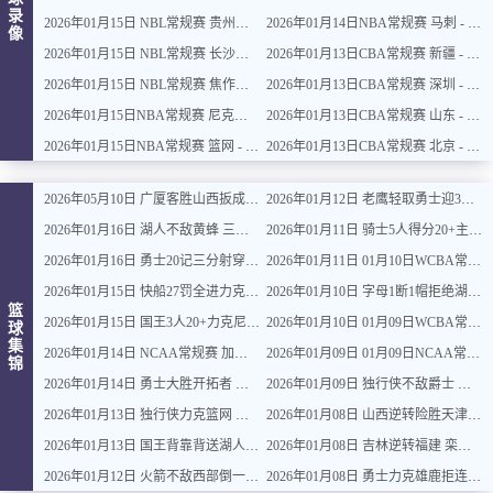
录
2026年01月15日 NBL常规赛 贵州猛龙 VS 合肥狂风 全场录像
2026年01月14日NBA常规赛 马刺 - 雷霆 全场录像
像
2026年01月15日 NBL常规赛 长沙勇胜 VS 安徽皖江龙 全场录像
2026年01月13日CBA常规赛 新疆 - 广厦 全场录像
2026年01月15日 NBL常规赛 焦作文旅 VS 香港金牛 全场录像
2026年01月13日CBA常规赛 深圳 - 上海 全场录像
2026年01月15日NBA常规赛 尼克斯 - 国王 全场录像
2026年01月13日CBA常规赛 山东 - 吉林 全场录像
2026年01月15日NBA常规赛 篮网 - 鹈鹕 全场录像
2026年01月13日CBA常规赛 北京 - 江苏 全场录像
2026年05月10日 广厦客胜山西扳成1-1 胡金秋17+11 迪亚洛关键上篮不中
2026年01月12日 老鹰轻取勇士迎3连胜 约翰逊23+11+6 CJ首秀12分 库里31+5
2026年01月16日 湖人不敌黄蜂 三球30+11&9记三分 东契奇39分 詹姆斯29+9+6
2026年01月11日 骑士5人得分20+主场复仇森林狼 米切尔28+8 爱德华兹25+5
2026年01月16日 勇士20记三分射穿尼克斯！库里27+7 巴特勒32+8 穆迪三分9中7
2026年01月11日 01月10日WCBA常规赛 江苏女篮 92 - 97 山东女篮 全场集锦
2026年01月15日 快船27罚全进力克奇才迎来4连胜 哈登22+5+8 伦纳德33分4断
2026年01月10日 字母1断1帽拒绝湖人逆转 詹姆斯26+9+10 东契奇25中8&致命6犯
篮
2026年01月15日 国王3人20+力克尼克斯 德罗赞里程碑 威少11助 布伦森伤退
2026年01月10日 01月09日WCBA常规赛 山西女篮 96 - 73 新疆女篮 全场集锦
球
集
2026年01月14日 NCAA常规赛 加州圣玛丽大学 82 - 68 旧金山大学 全场集锦
2026年01月09日 01月09日NCAA常规赛 俄亥俄州立大学 - 俄勒冈大学 集锦
锦
2026年01月14日 勇士大胜开拓者 杨瀚森3分2板 巴特勒16+6+5 库里9中2送11助
2026年01月09日 独行侠不敌爵士 弗拉格26+10+8 浓眉21+11&伤退 马尔卡宁33+7
2026年01月13日 独行侠力克篮网 弗拉格27+5+5 克莱18分 小波特28+9
2026年01月08日 山西逆转险胜天津 奈特22分 哈姆雷特34+8 林庭谦12分
2026年01月13日 国王背靠背送湖人3连败 东契奇空砍42+7+8+4断 威少22+5+7
2026年01月08日 吉林逆转福建 栾利程19分 威尔逊23+9 邹阳16+13
2026年01月12日 火箭不敌西部倒一国王遭遇3连败！申京复出19+9 阿门31+13+6
2026年01月08日 勇士力克雄鹿拒连败 库里31+6+7 梅尔顿22分 字母哥34+10+5