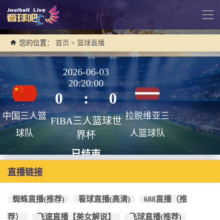
导
航
您的位置：
首页
>
篮球直播
2026-06-03
20:20:00
0
:
0
中国三人篮
拉脱维亚三
FIBA三人篮球世
球队
人篮球队
界杯
已结束
直播链接
蜘蛛直播(推荐)
看球直播(高清)
688直播（推
荐）
飞速直播【美女解说】
飞球直播(推荐)