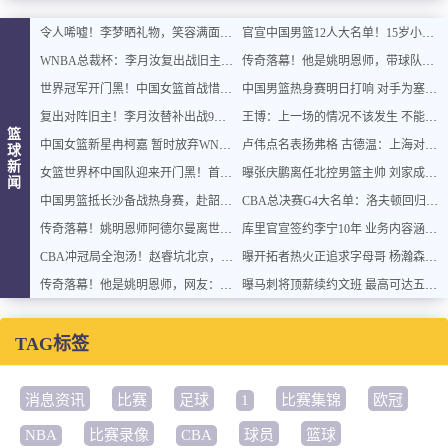
令人唏嘘！李梦晒礼物，笑容满面，却无比赛可打，还能回女篮吗？
官宣中国男篮12人大名单！15岁小将砍18分11板，后卫线表现太拉跨
WNBA总裁杯：李月汝复出战旧主2+2 飞翼大胜风暴获3连胜
传奇落幕！他是姚明恩师，带球队创下22连胜战绩！网友：陪伴了自己整个青春
世界冠军开门黑！中国女篮首战惜败德国，出线还得死磕拉脱维亚
中国男篮热身赛明日打响 对手为塞尔维亚联赛亚军
复出对阵旧主！李月汝替补出战9分钟取2分2板，飞翼大胜风暴斩获三连胜
王博：上一场的情况不该发生 不能辜负我们的球迷
篮
中国女篮新星冉柯嘉 暂时放弃WNBA！选择加盟NCAA 人间清醒实至名归
卢伟点名表扬弗格 古德温：上海对总冠军非常饥渴
球
新
女篮世界杯中国队迎来开门黑！首秀失利德国：G2战又击完胜欧洲劲旅
曝张庆鹏离任北控男篮主帅 刘家成将成为新任总经理
闻
中国男篮抵长沙备战热身赛，赴韶山参观学习传承革命精神
CBA总决赛G4大名单：洛夫顿回归 三外援VS三外援
传奇落幕！姚明恩师阿德尔曼离世，享年79岁，普林斯顿体系宗师告别
库里官宣签约李宁10年 业务内容涵盖篮球服饰等
CBA冲冠局全泡汤！赵睿坑北京，广东缺外援，辽篮老将退到剩一人
曝开拓者热火正追求字母哥 杨瀚森或成筹码
传奇落幕！他是姚明恩师，网友：陪伴了自己整个青春
曝马刺将顶薪续约文班 最高可达五年3.01亿美元
TAG标签
消息资讯
比赛
足球
1
比赛集锦
欧冠
NBA
比赛录像
CBA
球员
篮球