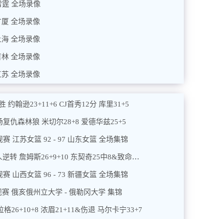
 雷霆 全场录像
 广厦 全场录像
 上海 全场录像
 吉林 全场录像
 江苏 全场录像
约翰逊23+11+6 CJ首秀12分 库里31+5
主场复仇森林狼 米切尔28+8 爱德华兹25+5
规赛 江苏女篮 92 - 97 山东女篮 全场集锦
2026年01月10日 字母1断1帽拒绝湖人逆转 詹姆斯26+9+10 东契奇25中8&致命6犯
规赛 山西女篮 96 - 73 新疆女篮 全场集锦
A常规赛 俄亥俄州立大学 - 俄勒冈大学 集锦
格26+10+8 浓眉21+11&伤退 马尔卡宁33+7