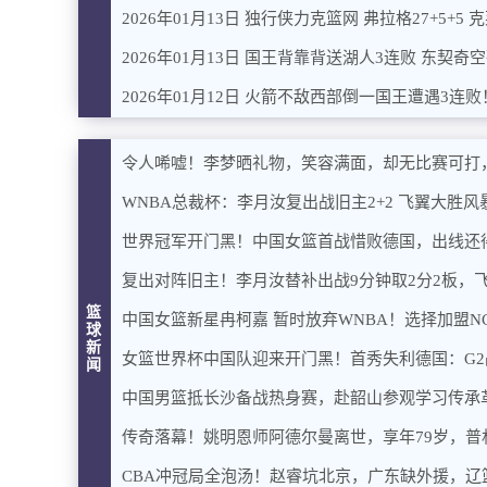
2026年01月13日 独行侠力克篮网 弗拉格27+5+5 克
2026年01月13日 国王背靠背送湖人3连败 东契奇空砍4
2026年01月12日 火箭不敌西部倒一国王遭遇3连败！申
令人唏嘘！李梦晒礼物，笑容满面，却无比赛可打
WNBA总裁杯：李月汝复出战旧主2+2 飞翼大胜风
世界冠军开门黑！中国女篮首战惜败德国，出线还
复出对阵旧主！李月汝替补出战9分钟取2分2板，
篮
中国女篮新星冉柯嘉 暂时放弃WNBA！选择加盟N
球
新
女篮世界杯中国队迎来开门黑！首秀失利德国：G
闻
中国男篮抵长沙备战热身赛，赴韶山参观学习传承
传奇落幕！姚明恩师阿德尔曼离世，享年79岁，普
CBA冲冠局全泡汤！赵睿坑北京，广东缺外援，辽