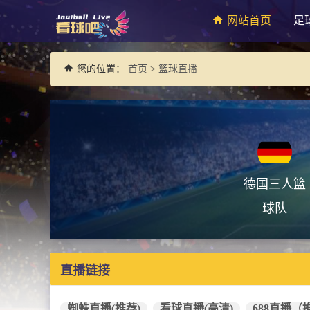
网站首页
足
您的位置：
首页
>
篮球直播
德国三人篮
球队
直播链接
蜘蛛直播(推荐)
看球直播(高清)
688直播（