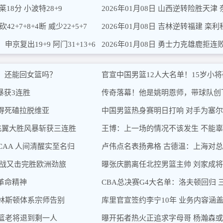
莱18分 小波特28+9
2026年01月08日 山西逆转险胜天津 
2+7+8+4断 威少22+5+7
2026年01月08日 吉林逆转福建 栾利程
京复出19+9 阿门31+13+6
2026年01月08日 勇士力克雄鹿拒连败 
，还能回女篮吗？
官宣中国男篮12人大名单！15岁小将
暴获3连胜
传奇落幕！他是姚明恩师，带球队创
得死磕拉脱维亚
中国男篮热身赛明日打响 对手为塞
飞翼大胜风暴斩获三连胜
王博：上一场的情况不该发生 不能
CAA 人间清醒实至名归
卢伟点名表扬弗格 古德温：上海对
2战又击完胜欧洲劲旅
曝张庆鹏离任北控男篮主帅 刘家成
革命精神
CBA总决赛G4大名单：洛夫顿回归 
林斯顿体系宗师告别
库里官宣签约李宁10年 业务内容涵
篮老将退到剩一人
曝开拓者热火正追求字母哥 杨瀚森