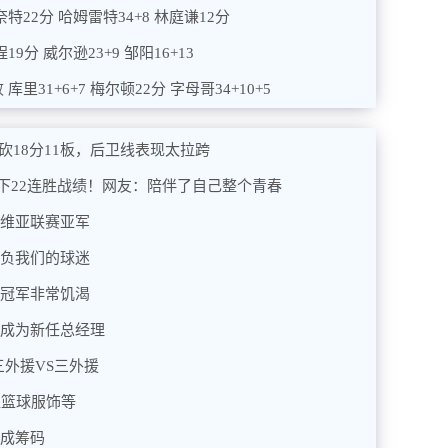
奈特22分 哈姆雷特34+8 林庭谦12分
19分 威尔逊23+9 邹阳16+13
库里31+6+7 梅尔顿22分 字母哥34+10+5
砍18分11板，后卫线表现太拉跨
下22连胜战绩！网友：陪伴了自己整个青春
尔维亚联赛亚军
辜负我们的球迷
总冠军非常饥渴
将成为新任总经理
三外援VS三外援
盖篮球服饰等
或成筹码