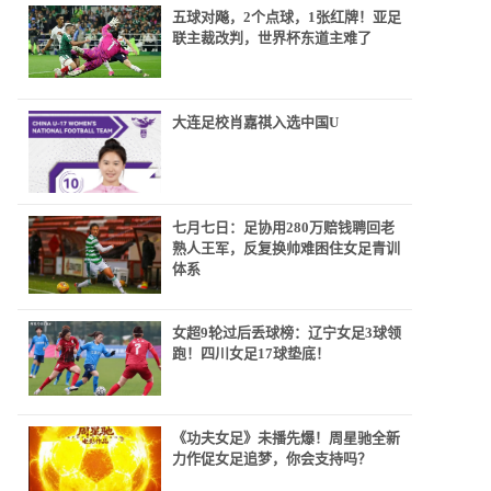
五球对飚，2个点球，1张红牌！亚足
联主裁改判，世界杯东道主难了
大连足校肖嘉祺入选中国U
七月七日：足协用280万赔钱聘回老
熟人王军，反复换帅难困住女足青训
体系
女超9轮过后丢球榜：辽宁女足3球领
跑！四川女足17球垫底！
《功夫女足》未播先爆！周星驰全新
力作促女足追梦，你会支持吗？