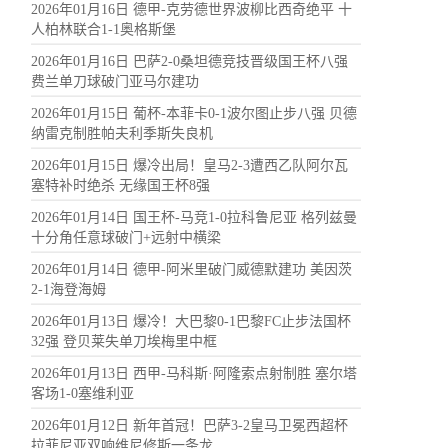
2026年01月16日 德甲-克劳德世界波柳比西奇绝平 十
人柏林联合1-1奥格斯堡
2026年01月16日 巴萨2-0桑坦德竞技晋级国王杯八强
费兰单刀球破门亚马尔建功
2026年01月15日 葡杯-本菲卡0-1波尔图止步八强 贝德
纳雷克制胜帕夫利季斯失良机
2026年01月15日 爆冷出局！皇马2-3遭西乙队阿尔瓦
塞特补时绝杀 无缘国王杯8强
2026年01月14日 国王杯-马竞1-0拉科鲁尼亚 格列兹曼
十分角任意球破门+远射中横梁
2026年01月14日 德甲-阿米里破门威德默建功 美因茨
2-1海登海姆
2026年01月13日 爆冷！大巴黎0-1巴黎FC止步法国杯
32强 登贝莱失单刀埃梅里中框
2026年01月13日 西甲-马科斯·阿隆索点射制胜 塞尔塔
客场1-0塞维利亚
2026年01月12日 新年首冠！巴萨3-2皇马卫冕西超杯
拉菲尼亚双响维尼修斯一条龙