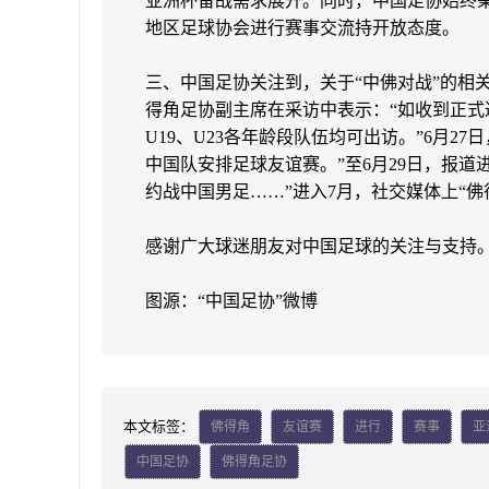
亚洲杯备战需求展开。同时，中国足协始终
地区足球协会进行赛事交流持开放态度。
三、中国足协关注到，关于“中佛对战”的相
得角足协副主席在采访中表示：“如收到正式
U19、U23各年龄段队伍均可出访。”6月
中国队安排足球友谊赛。”至6月29日，报
约战中国男足……”进入7月，社交媒体上“
感谢广大球迷朋友对中国足球的关注与支持
图源：“中国足协”微博
本文标签：
佛得角
友谊赛
进行
赛事
亚
中国足协
佛得角足协