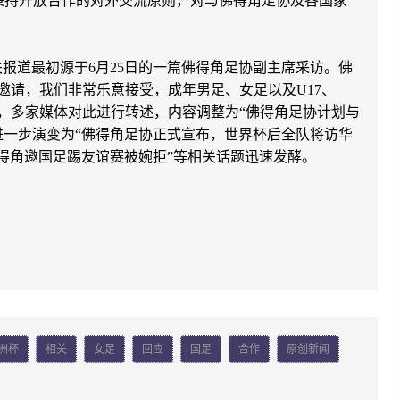
秉持开放合作的对外交流原则，对与佛得角足协及各国家
关报道最初源于6月25日的一篇佛得角足协副主席采访。佛
邀请，我们非常乐意接受，成年男足、女足以及U17、
27日，多家媒体对此进行转述，内容调整为“佛得角足协计划与
道进一步演变为“佛得角足协正式宣布，世界杯后全队将访华
佛得角邀国足踢友谊赛被婉拒”等相关话题迅速发酵。
。
洲杯
相关
女足
回应
国足
合作
原创新闻