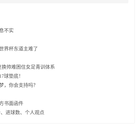
息不实
，世界杯东道主难了
复换帅难困住女足青训体系
17球垫底！
梦，你会支持吗？
方书面函件
分、进球数、个人观点