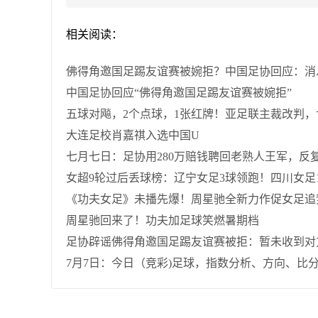
相关阅读：
佛得角邀国足踢友谊赛被婉拒？中国足协回应：消
中国足协回应“佛得角邀国足踢友谊赛被婉拒”
五球对飚，2个点球，1张红牌！亚足联主裁改判
大连足校肖嘉祺入选中国U
七月七日：足协用280万赔钱聘回老熟人王军，反
女超9轮过后丢球榜：辽宁女足3球领跑！四川女足
《功夫女足》未播先爆！周星驰全新力作促女足追
周星驰回来了！功夫加足球笑燃暑期档
足协辟谣佛得角邀国足踢友谊赛被拒：暂未收到对
7月7日：今日（竞彩)足球，指数分析、方向、比