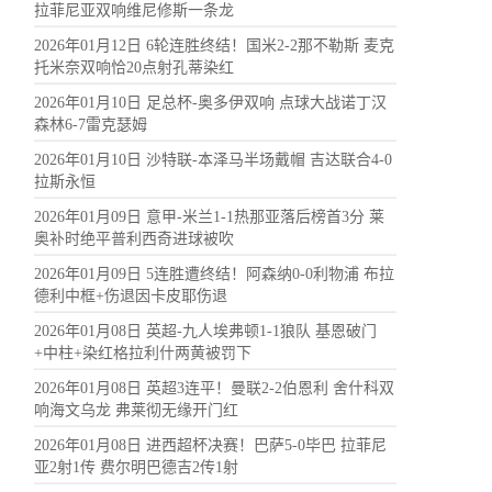
拉菲尼亚双响维尼修斯一条龙
2026年01月12日 6轮连胜终结！国米2-2那不勒斯 麦克
托米奈双响恰20点射孔蒂染红
2026年01月10日 足总杯-奥多伊双响 点球大战诺丁汉
森林6-7雷克瑟姆
2026年01月10日 沙特联-本泽马半场戴帽 吉达联合4-0
拉斯永恒
2026年01月09日 意甲-米兰1-1热那亚落后榜首3分 莱
奥补时绝平普利西奇进球被吹
2026年01月09日 5连胜遭终结！阿森纳0-0利物浦 布拉
德利中框+伤退因卡皮耶伤退
2026年01月08日 英超-九人埃弗顿1-1狼队 基恩破门
+中柱+染红格拉利什两黄被罚下
2026年01月08日 英超3连平！曼联2-2伯恩利 舍什科双
响海文乌龙 弗莱彻无缘开门红
2026年01月08日 进西超杯决赛！巴萨5-0毕巴 拉菲尼
亚2射1传 费尔明巴德吉2传1射