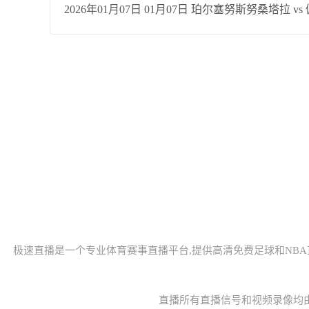
2026年01月07日 01月07日 珀尔塞努斯努桑塔拉 
极速直播是一个专业体育赛事直播平台,提供高清免费足球和NBA
直播所有直播信号和视频录像均