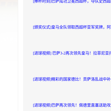
[捧杯时刻]巴萨成功卫冕西超杯，夺队史西超
[颁奖仪式]皇马全队领取西超杯亚军奖牌，
[进球视频] 巴萨3-2再次领先皇马！拉菲尼
[进球视频]精彩的国家德比！贡萨洛乱战中补
[进球视频]巴萨再次领先！佩德里直塞送助