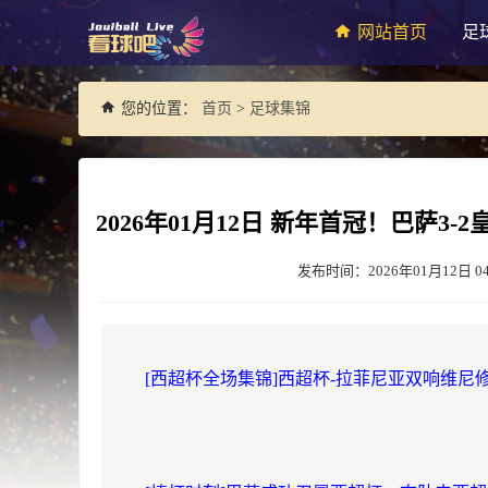
网站首页
足
您的位置：
首页
>
足球集锦
2026年01月12日 新年首冠！巴萨
发布时间：2026年01月12日 04
[西超杯全场集锦]西超杯-拉菲尼亚双响维尼修