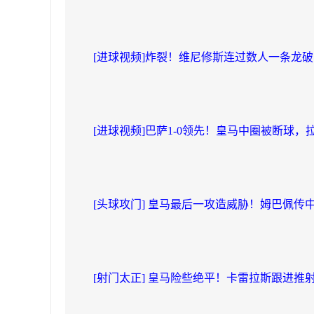
[进球视频]炸裂！维尼修斯连过数人一条龙
[进球视频]巴萨1-0领先！皇马中圈被断球
[头球攻门] 皇马最后一攻造威胁！姆巴佩传
[射门太正] 皇马险些绝平！卡雷拉斯跟进推