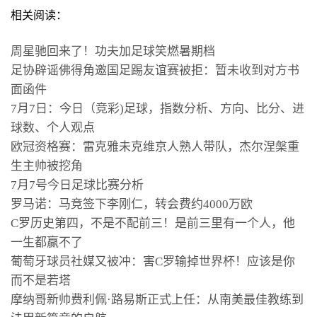
相关阅读：
周星驰回来了！功夫加足球笑燃暑期档
足协辟谣佛得角邀国足踢友谊赛被拒：暂未收到对方书
面函件
7月7日：今日（竞彩)足球，指数分析、方向、比分、进
球数、个人观点
欧冠资格赛：雷克雅未克维京人熟人带队，杰尔涅槃重
生主帅被挖角
7月7号今日足球比赛分析
罗马诺：马竞签下李刚仁，转会费约4000万欧
C罗历史第四，不是不配前三！是前三里有一个人，他
一生都赢不了
葡萄牙球员社媒又被冲：害C罗输掉世界杯！应该是你
而不是若塔
摩纳哥新帅费利佩·路易斯正式上任：从南美最佳教练到