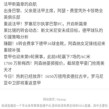
法甲新篇章的启航
出身巴黎、父亲是法甲主席，阿瑟・费里凭外卡惊艳全
英俱乐部
重返法甲！罗塞尼尔执掌巴黎FC，开启新篇章
莱比锡的转会动态：斯文米尼安未成目标，德甲球队的
引援策略分析
赚翻！0转会费拿下德甲16球金靴，阿森纳女足锋线迎来
重磅补强
意甲也迎来第9轮赛事，此前8轮赢下7场的AC米
1700 万新梅西！阿森纳豪掷报价，截胡意甲豪门抢南美
天才
今日！热刺已经放弃！1650万镑甩卖德拉古辛，罗马尼
亚中卫即将重返意甲
网站首页
|
Sitemap
极速直播是一个专业体育赛事直播平台,提供高清免费足球和NBA直播，其中主要包