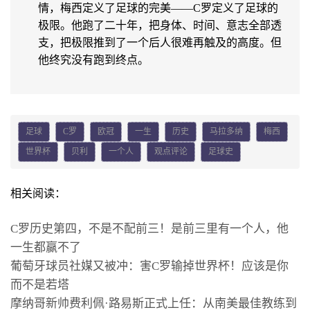
情，梅西定义了足球的完美——C罗定义了足球的
极限。他跑了二十年，把身体、时间、意志全部透
支，把极限推到了一个后人很难再触及的高度。但
他终究没有跑到终点。
足球
C罗
欧冠
一生
历史
马拉多纳
梅西
世界杯
贝利
一个人
观点评论
足球史
相关阅读：
C罗历史第四，不是不配前三！是前三里有一个人，他
一生都赢不了
葡萄牙球员社媒又被冲：害C罗输掉世界杯！应该是你
而不是若塔
摩纳哥新帅费利佩·路易斯正式上任：从南美最佳教练到