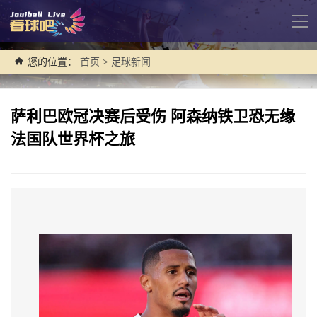
导
航
您的位置：
首页
>
足球新闻
萨利巴欧冠决赛后受伤 阿森纳铁卫恐无缘
法国队世界杯之旅