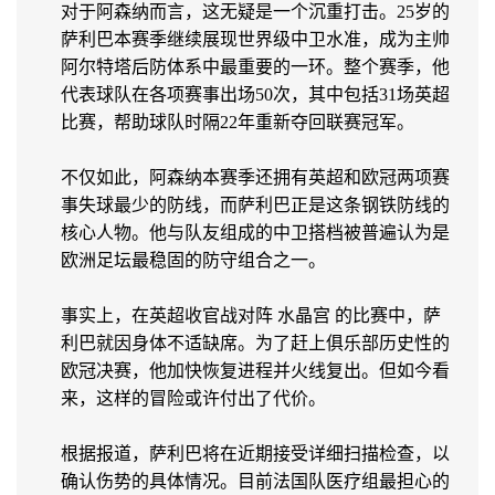
对于阿森纳而言，这无疑是一个沉重打击。25岁的
萨利巴本赛季继续展现世界级中卫水准，成为主帅
阿尔特塔后防体系中最重要的一环。整个赛季，他
代表球队在各项赛事出场50次，其中包括31场英超
比赛，帮助球队时隔22年重新夺回联赛冠军。
不仅如此，阿森纳本赛季还拥有英超和欧冠两项赛
事失球最少的防线，而萨利巴正是这条钢铁防线的
核心人物。他与队友组成的中卫搭档被普遍认为是
欧洲足坛最稳固的防守组合之一。
事实上，在英超收官战对阵 水晶宫 的比赛中，萨
利巴就因身体不适缺席。为了赶上俱乐部历史性的
欧冠决赛，他加快恢复进程并火线复出。但如今看
来，这样的冒险或许付出了代价。
根据报道，萨利巴将在近期接受详细扫描检查，以
确认伤势的具体情况。目前法国队医疗组最担心的