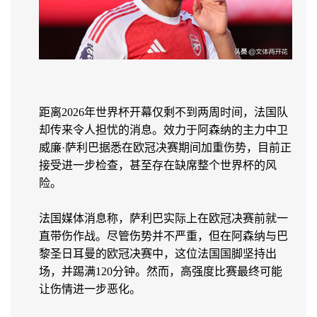
距离2026年世界杯开幕仅剩不到两周时间，法国队
却传来令人担忧的消息。效力于阿森纳的主力中卫
威廉·萨利巴据悉在欧冠决赛期间加重伤势，目前正
接受进一步检查，甚至存在缺席整个世界杯的风
险。
法国媒体消息称，萨利巴实际上在欧冠决赛前就一
直带伤作战。尽管伤势并不严重，但在阿森纳与巴
黎圣日耳曼的欧冠决赛中，这位法国国脚坚持出
场，并踢满120分钟。然而，高强度比赛最终可能
让伤情进一步恶化。