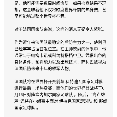
是，他可能需要数周时间恢复。如果检查结果不理
想，这意味着他不仅将缺席世界杯前的热身赛，甚
至可能错过整个世界杯征程。
对于法国国家队来说，这样的消息无疑令人紧张。
作为近年来法国队最稳定的后防主力之一，萨利巴
已经牢牢占据首发位置。在主帅德尚的体系中，他
通常与于帕梅卡诺或科纳特搭档中卫。凭借出色的
身体条件、预判能力以及出球技术，萨利巴被视为
法国后防未来十年的领军人物。
法国队将在世界杯开赛前与 科特迪瓦国家足球队
进行最后一场热身赛，而他们的世界杯首战将于6
月16日对阵塞内加尔国家足球队 。随后，“高卢雄
鸡”还将在小组赛中面对 伊拉克国家足球队 和 挪威
国家足球队 。