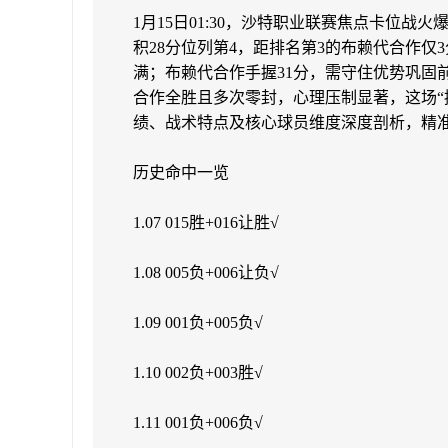
1月15日01:30，沙特职业联赛焦点卡位
积28分位列第4，距排名第3的布赖代合作
满；布赖代合作手握31分，需守住优势巩固
合作全胜且多次零封，心理压制显著，这场“
绩、战术特点及核心球员维度深度剖析，精
历史命中一览
1.07 015胜+016让胜√
1.08 005负+006让负√
1.09 001负+005负√
1.10 002负+003胜√
1.11 001负+006负√