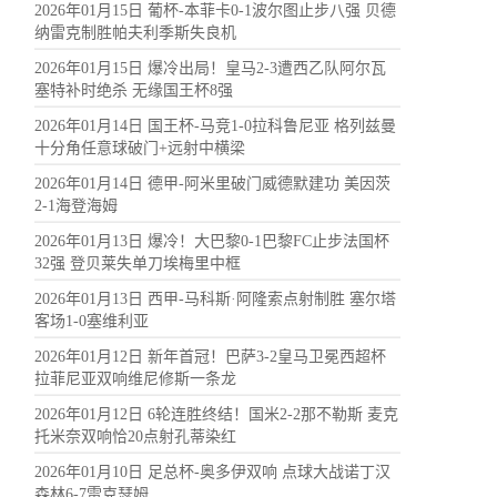
2026年01月15日 葡杯-本菲卡0-1波尔图止步八强 贝德
纳雷克制胜帕夫利季斯失良机
2026年01月15日 爆冷出局！皇马2-3遭西乙队阿尔瓦
塞特补时绝杀 无缘国王杯8强
2026年01月14日 国王杯-马竞1-0拉科鲁尼亚 格列兹曼
十分角任意球破门+远射中横梁
2026年01月14日 德甲-阿米里破门威德默建功 美因茨
2-1海登海姆
2026年01月13日 爆冷！大巴黎0-1巴黎FC止步法国杯
32强 登贝莱失单刀埃梅里中框
2026年01月13日 西甲-马科斯·阿隆索点射制胜 塞尔塔
客场1-0塞维利亚
2026年01月12日 新年首冠！巴萨3-2皇马卫冕西超杯
拉菲尼亚双响维尼修斯一条龙
2026年01月12日 6轮连胜终结！国米2-2那不勒斯 麦克
托米奈双响恰20点射孔蒂染红
2026年01月10日 足总杯-奥多伊双响 点球大战诺丁汉
森林6-7雷克瑟姆