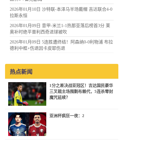
2026年01月10日 沙特联-本泽马半场戴帽 吉达联合4-0
拉斯永恒
2026年01月09日 意甲-米兰1-1热那亚落后榜首3分 莱
奥补时绝平普利西奇进球被吹
2026年01月09日 5连胜遭终结！阿森纳0-0利物浦 布拉
德利中框+伤退因卡皮耶伤退
热点新闻
1分之差决战亚冠区！吉达国民豪华
三叉戟主场围剿布赖代，5连杀零封
魔咒延续？
亚洲杯疯狂一夜：2