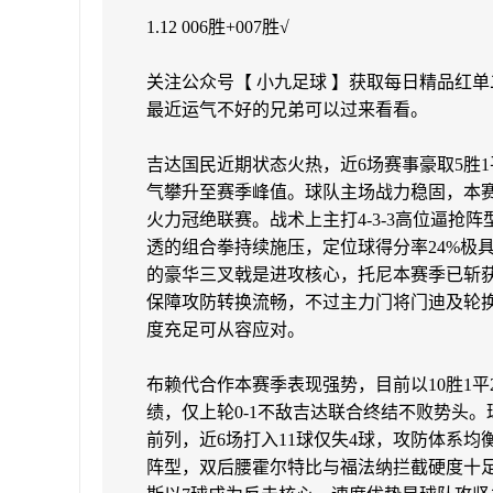
1.12 006胜+007胜√
关注公众号【 小九足球 】获取每日精品红
最近运气不好的兄弟可以过来看看。
吉达国民近期状态火热，近6场赛事豪取5胜1
气攀升至赛季峰值。球队主场战力稳固，本赛季
火力冠绝联赛。战术上主打4-3-3高位逼抢
透的组合拳持续施压，定位球得分率24%极
的豪华三叉戟是进攻核心，托尼本赛季已斩
保障攻防转换流畅，不过主力门将门迪及轮
度充足可从容应对。
布赖代合作本赛季表现强势，目前以10胜1平2
绩，仅上轮0-1不敌吉达联合终结不败势头。
前列，近6场打入11球仅失4球，攻防体系均衡
阵型，双后腰霍尔特比与福法纳拦截硬度十足