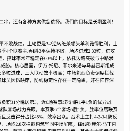
单二串，还有各种方案供您选择。我们的目标是长期盈利！
平不败战绩，上轮更是3-2逆转绝杀领头羊利雅得胜利，士
4个联赛主场4胜3平保持不败，场均进球2.33粒，进攻
阵型，控球率常年稳定在60%以上，依托边路突破与中路渗
具威胁。核心层面，伊万·托尼、菲尔米诺与马赫雷斯组成
获多粒进球，三人联动效率极高；中场凯西负责调度拦截
换球员因伤缺席，防线稳定性存在一定隐患，好在阵容深
负积31分稳居第3，近6场赛事取得4胜1平1负的优异战
球队客场战力亮眼，本赛季6个客场5胜1负，胜率位居联赛
且反击得分占比45%，效率出众。战术上主打4-2-3-1防反
，场均2.8次拦截构筑坚固中场屏障；锋线罗赫尔·马丁内