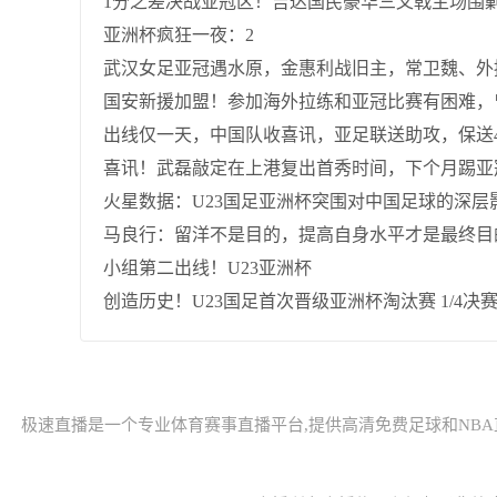
1分之差决战亚冠区！吉达国民豪华三叉戟主场围
亚洲杯疯狂一夜：2
武汉女足亚冠遇水原，金惠利战旧主，常卫魏、外
国安新援加盟！参加海外拉练和亚冠比赛有困难，
出线仅一天，中国队收喜讯，亚足联送助攻，保送
喜讯！武磊敲定在上港复出首秀时间，下个月踢亚
火星数据：U23国足亚洲杯突围对中国足球的深层
马良行：留洋不是目的，提高自身水平才是最终目
小组第二出线！U23亚洲杯
创造历史！U23国足首次晋级亚洲杯淘汰赛 1/4决
极速直播是一个专业体育赛事直播平台,提供高清免费足球和NBA