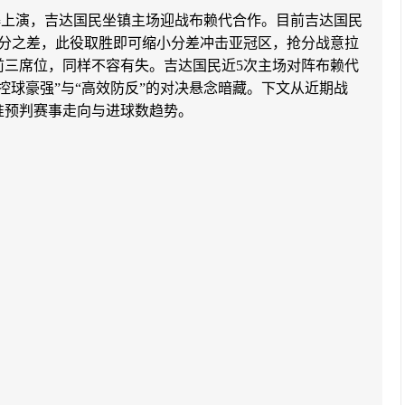
战火爆上演，吉达国民坐镇主场迎战布赖代合作。目前吉达国民
仅3分之差，此役取胜即可缩小分差冲击亚冠区，抢分战意拉
前三席位，同样不容有失。吉达国民近5次主场对阵布赖代
控球豪强”与“高效防反”的对决悬念暗藏。下文从近期战
准预判赛事走向与进球数趋势。