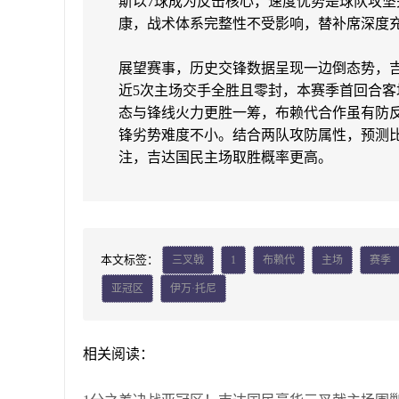
斯以7球成为反击核心，速度优势是球队攻坚
康，战术体系完整性不受影响，替补席深度
展望赛事，历史交锋数据呈现一边倒态势，吉
近5次主场交手全胜且零封，本赛季首回合
态与锋线火力更胜一筹，布赖代合作虽有防
锋劣势难度不小。结合两队攻防属性，预测比分2
注，吉达国民主场取胜概率更高。
本文标签：
三叉戟
1
布赖代
主场
赛季
亚冠区
伊万·托尼
相关阅读：