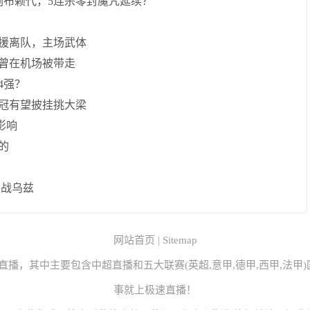
剿布赖代，5连杀零封魔咒延续？
援离队，主场武体
曾在机场被带走
4强？
冠有望披挂挑大梁
影响
的
赛战乌兹
网站首页
|
Sitemap
直播，其中主要包含中超直播和五大联赛(英超,意甲,德甲,西甲,法
事就上极速直播！