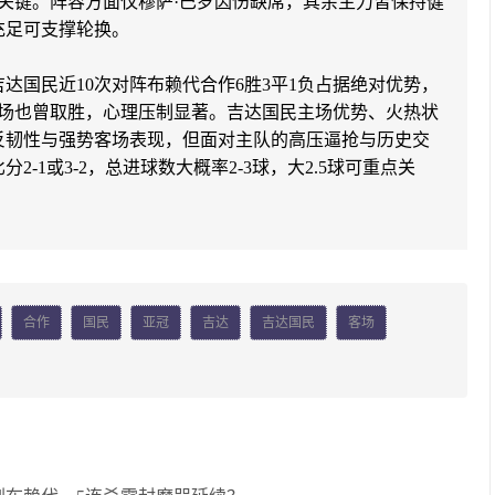
关键。阵容方面仅穆萨·巴罗因伤缺席，其余主力皆保持健
充足可支撑轮换。
达国民近10次对阵布赖代合作6胜3平1负占据绝对优势，
客场也曾取胜，心理压制显著。吉达国民主场优势、火热状
反韧性与强势客场表现，但面对主队的高压逼抢与历史交
-1或3-2，总进球数大概率2-3球，大2.5球可重点关
合作
国民
亚冠
吉达
吉达国民
客场