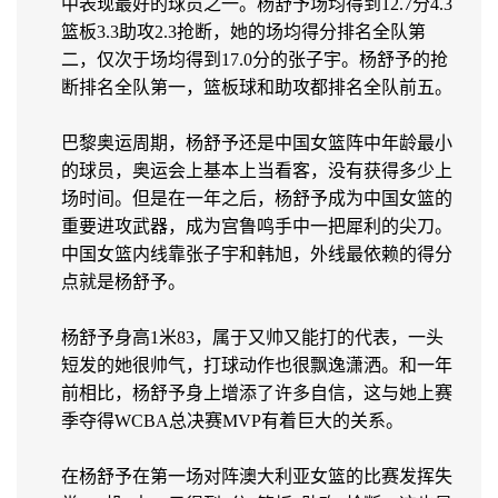
中表现最好的球员之一。杨舒予场均得到12.7分4.3
篮板3.3助攻2.3抢断，她的场均得分排名全队第
二，仅次于场均得到17.0分的张子宇。杨舒予的抢
断排名全队第一，篮板球和助攻都排名全队前五。
巴黎奥运周期，杨舒予还是中国女篮阵中年龄最小
的球员，奥运会上基本上当看客，没有获得多少上
场时间。但是在一年之后，杨舒予成为中国女篮的
重要进攻武器，成为宫鲁鸣手中一把犀利的尖刀。
中国女篮内线靠张子宇和韩旭，外线最依赖的得分
点就是杨舒予。
杨舒予身高1米83，属于又帅又能打的代表，一头
短发的她很帅气，打球动作也很飘逸潇洒。和一年
前相比，杨舒予身上增添了许多自信，这与她上赛
季夺得WCBA总决赛MVP有着巨大的关系。
在杨舒予在第一场对阵澳大利亚女篮的比赛发挥失