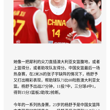
她像一把犀利的尖刀直插澳大利亚女篮腹地，或者
上篮得分，或者助攻队友得分。中国女篮最后一场
热身赛，在2米26的张子宇缺阵的情况下，杨舒予
又打出精彩表现，帮助球队73比69险胜澳大利亚女
篮。杨舒予出战27分钟，11投7中，三分球4中1，
得到15分3篮板2助攻2抢断。
今年的一系列热身赛，23岁的杨舒予是中国女篮阵