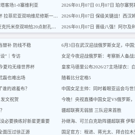
尔塔客场1-0塞维利亚
2026年01月07日 01月07日 珀尔
2026年01月12日 新年首冠！巴萨3-2皇马卫冕西超杯 拉菲尼亚双响维尼修斯一条龙
2026年01月07日 保级关键战！西
2026年01月12日 6轮连胜终结！国米2-2那不勒斯 麦克托米奈双响恰20点射孔蒂染红
当替补 防线不稳
6月3日在武汉迎战俄罗斯女足，中国
设”｜专访
女足今夜迎战俄罗斯：考察新人备战
今夏均无缘世界杯
武磊也难出场
随着比分定格5
了谁的遮羞布？
中国女足主帅：同时着眼亚运会与世
 发文祝贺
今晚！央视直播中国女足VS俄罗斯
么？
疆超联赛无弱旅 三队迎来首胜
莱没必要换练好新星更重要
孙继海、可兰白克助阵疆超联赛 伊
全面压过徐正源
国足官方：程进、蒋光太、拜合拉木