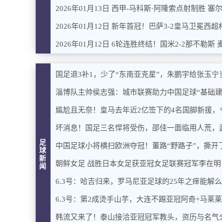
2026年01月13日 西甲-马科斯·阿隆索点射制胜 塞
国足退3补1，少了“东南亚克星”，朱鹏宇给张玉宁
淄博队主帅侯志强：城市联赛助力中国足球“基础建
尴尬且无奈！皇马去年近2亿签下的4名国脚新援，
坏消息！国足三名悍将受伤，邵佳一面临用人荒，
足
中国足球小将横扫欧洲夺冠！董路“野路子”，撕开
球
新
朝鲜女足 战胜日本女足获亚冠女足联赛冠军李在明
闻
6.3号：哈吉归来，罗马尼亚足球的25年之痒能解
6.3号：第2成烫手山芋，大连不踢亚冠阿奇+马莱
韩流又来了！泰山接洽亚冠冠军教头，资历与名气