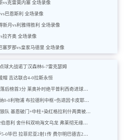
图斯vs克雷莫内塞 全场录像
浦vs巴恩斯利 全场录像
利雅得新月vs利雅得胜利 全场录像
纳vs拉齐奥 全场录像
 巴塞罗那vs皇家马德里 全场录像
响 点球大战诺丁汉森林6-7雷克瑟姆
场戴帽 吉达联合4-0拉斯永恒
2026年01月09日 意甲-米兰1-1热那亚落后榜首3分 莱奥补时绝平普利西奇进球被吹
2026年01月09日 5连胜遭终结！阿森纳0-0利物浦 布拉德利中框+伤退因卡皮耶伤退
2026年01月08日 英超-九人埃弗顿1-1狼队 基恩破门+中柱+染红格拉利什两黄被罚下
2026年01月08日 英超3连平！曼联2-2伯恩利 舍什科双响海文乌龙 弗莱彻无缘开门红
2026年01月08日 进西超杯决赛！巴萨5-0毕巴 拉菲尼亚2射1传 费尔明巴德吉2传1射