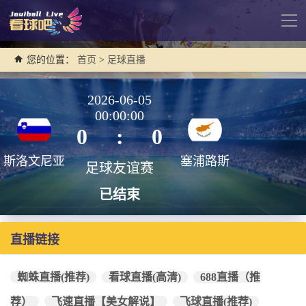
导
航
您的位置：
首页
>
足球直播
2026-06-05
00:00:00
0
:
0
斯洛文尼亚
塞浦路斯
足球友谊赛
已结束
直播链接
蜘蛛直播(推荐)
看球直播(高清)
688直播（推
荐）
飞速直播【美女解说】
飞球直播(推荐)