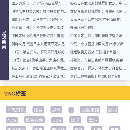
国足退3补1，少了“东南亚克星”，朱鹏宇给张玉宁当替补 防线不稳
6月3日在武汉迎战俄罗斯女足，中国女足主帅：“这是很好的挑战!”
淄博队主帅侯志强：城市联赛助力中国足球“基础建设”｜专访
女足今夜迎战俄罗斯：考察新人备战未来，古雅沙退役展玫瑰情怀
尴尬且无奈！皇马去年近2亿签下的4名国脚新援，今夏均无缘世界杯
皇家马德里公布2026/27主场球衣：白底配粉与深绿，桑巴·科纳特与邓弗里斯转会传闻添热点
坏消息！国足三名悍将受伤，邵佳一面临用人荒，武磊也难出场
随着比分定格5
足
中国足球小将横扫欧洲夺冠！董路“野路子”，撕开了谁的遮羞布？
中国女足主帅：同时着眼亚运会与世界杯备赛
球
新
朝鲜女足 战胜日本女足获亚冠女足联赛冠军李在明 发文祝贺
今晚！央视直播中国女足VS俄罗斯，王霜领衔出战，古雅沙举办退役仪式
闻
6.3号：哈吉归来，罗马尼亚足球的25年之痒能解么？
疆超联赛无弱旅 三队迎来首胜
6.3号：第2成烫手山芋，大连不踢亚冠阿奇+马莱莱没必要换练好新星更重要
孙继海、可兰白克助阵疆超联赛 伊犁队遭遇世界波绝平
韩流又来了！泰山接洽亚冠冠军教头，资历与名气全面压过徐正源
国足官方：程进、蒋光太、拜合拉木受伤 补招高天意
在亚冠小组赛G组的第三轮比赛中，山东泰山客场挑战韩国球队仁
遭遇土伦杯首败！中国U19男足0
TAG标签
消息资讯
比赛
足球
1
比赛集锦
欧冠
NBA
比赛录像
CBA
球员
篮球