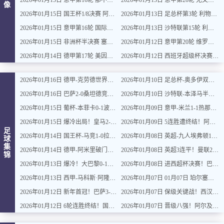
2026年01月15日 意甲第16轮 那不勒斯vs帕尔马 全场录像
2026年01月13日 意甲第20轮 尤文图斯vs克雷莫内塞 全场录像
像
2026年01月15日 国王杯1/8决赛 阿尔瓦塞特vs皇家马德里 全场录像
2026年01月13日 足总杯第3轮 利物浦vs巴恩斯利 全场录像
2026年01月15日 意甲第16轮 国际米兰vs莱切 全场录像
2026年01月13日 沙特联第15轮 利雅得新月vs利雅得胜利 全场录像
2026年01月15日 非洲杯半决赛 塞内加尔vs埃及 全场录像
2026年01月12日 意甲第20轮 维罗纳vs拉齐奥 全场录像
2026年01月14日 德甲第17轮 美因茨vs海登海姆 全场录像
2026年01月12日 西班牙超级杯决赛 巴塞罗那vs皇家马德里 全场录像
2026年01月16日 德甲-克劳德世界波柳比西奇绝平 十人柏林联合1-1奥格斯堡
2026年01月10日 足总杯-奥多伊双响 点球大战诺丁汉森林6-7雷克瑟姆
2026年01月16日 巴萨2-0桑坦德竞技晋级国王杯八强 费兰单刀球破门亚马尔建功
2026年01月10日 沙特联-本泽马半场戴帽 吉达联合4-0拉斯永恒
2026年01月15日 葡杯-本菲卡0-1波尔图止步八强 贝德纳雷克制胜帕夫利季斯失良机
2026年01月09日 意甲-米兰1-1热那亚落后榜首3分 莱奥补时绝平普利西奇进球被吹
2026年01月15日 爆冷出局！皇马2-3遭西乙队阿尔瓦塞特补时绝杀 无缘国王杯8强
2026年01月09日 5连胜遭终结！阿森纳0-0利物浦 布拉德利中框+伤退因卡皮耶伤退
足
2026年01月14日 国王杯-马竞1-0拉科鲁尼亚 格列兹曼十分角任意球破门+远射中横梁
2026年01月08日 英超-九人埃弗顿1-1狼队 基恩破门+中柱+染红格拉利什两黄被罚下
球
集
2026年01月14日 德甲-阿米里破门威德默建功 美因茨2-1海登海姆
2026年01月08日 英超3连平！曼联2-2伯恩利 舍什科双响海文乌龙 弗莱彻无缘开门红
锦
2026年01月13日 爆冷！大巴黎0-1巴黎FC止步法国杯32强 登贝莱失单刀埃梅里中框
2026年01月08日 进西超杯决赛！巴萨5-0毕巴 拉菲尼亚2射1传 费尔明巴德吉2传1射
2026年01月13日 西甲-马科斯·阿隆索点射制胜 塞尔塔客场1-0塞维利亚
2026年01月07日 01月07日 珀尔塞努斯努桑塔拉 vs 佩尔帕咖 全场集锦战报统计
2026年01月12日 新年首冠！巴萨3-2皇马卫冕西超杯 拉菲尼亚双响维尼修斯一条龙
2026年01月07日 保级关键战！西汉姆1-2遭森林逆转绝杀 怀特89分钟点射制胜
2026年01月12日 6轮连胜终结！国米2-2那不勒斯 麦克托米奈双响恰20点射孔蒂染红
2026年01月07日 晋级八强！阿尔及利亚1-0民主刚果将战尼日利亚 布尔比纳加时绝杀