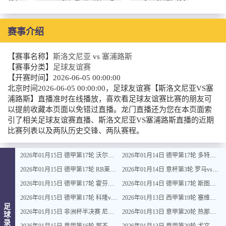
赛事介绍
【赛事名称】
斯洛文尼亚
vs
塞浦路斯
【赛事分类】
足球友谊赛
【开赛时间】
2026-06-05 00:00:00
北京时间2026-06-05 00:00:00，足球友谊赛【斯洛文尼亚VS塞
浦路斯】直播准时在线播放，喜欢看足球友谊赛比赛的朋友可
以提前收藏本页面以免错过直播。龙门直播还为您在本页面索
引了相关足球友谊赛直播、斯洛文尼亚VS塞浦路斯直播的近期
比赛列表以及两队历史交锋、两队赛程。
2026年01月15日 德甲第17轮 沃尔夫斯堡vs圣保利 全场录像
2026年01月14日 德甲第17轮 多特蒙德vs不莱梅 全场录像
2026年01月15日 德甲第17轮 RB莱比锡vs弗赖堡 全场录像
2026年01月14日 意杯第3轮 罗马vs都灵 全场录像
2026年01月15日 德甲第17轮 霍芬海姆vs门兴 全场录像
2026年01月14日 德甲第17轮 斯图加特vs法兰克福 全场录像
2026年01月15日 德甲第17轮 科隆vs拜仁慕尼黑 全场录像
2026年01月13日 西甲第19轮 塞维利亚vs塞尔塔 全场录像
足
2026年01月15日 非洲杯半决赛 尼日利亚vs摩洛哥 全场录像
2026年01月13日 意甲第20轮 热那亚vs卡利亚里 全场录像
球
录