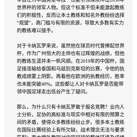
世界杯的领军人物。但这个标准不但未能激起教练
们的积极性，反而让本土教练和知名外教纷纷选择
“观望”，高门槛与有限的资源，导致大多数有实力
的教练难以接手。
对于卡纳瓦罗来说，虽然他在球员时代曾捧起世界
杯，作为广州恒大的主帅也有过辉煌的战绩，但他
的教练生涯并未一帆风顺。在2019年的中国杯，国
足接连输给泰国和乌兹别克斯坦的比赛，令他的执
教成绩蒙上阴影。再看他在欧洲的执教经历，胜率
也未能突破40%。这些都让人对卡纳瓦罗是否能带
领中国足球走出低谷产生了疑问。
那么，为什么只有卡纳瓦罗敢于报名竞聘？业内人
士分析，足协的高标准与现实中相对有限的预算之
间的矛盾，使得众多教练纷纷止步。很多本土教练
在国际比赛经验上有所欠缺，战术理念无法与要求