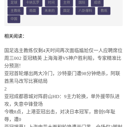
足球
卡纳瓦罗
时间
主帅
国际
成绩
主教练
局面
未来的
国足
八卦爆料
教练
中国
相关阅读：
国足选主教练仅剩4天时间再次面临尴尬仅一人应聘席位
周三002 亚冠精英 上海海港VS神户胜利船，专家精准比
分预测！
亚冠首轮爆出两大冷门，沙特豪门遭98分钟绝杀，阿联
酋黑马改写比赛结局
2
亚冠成都蓉城对阵蔚山HD：9主力轮换，单外援带队进
攻，失意中锋登场
今晚8点，上港亚冠出击，对决日本冠军，曾创9年耻
辱，遭0