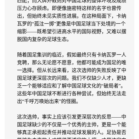
匹配；而大牌外教则对中国足球的整体环境及成绩
压力心存顾虑。即便像施密特这样的名字也曾传
出，但始终未见实质性进展。在这种局面下，卡纳
瓦罗的“孤注一掷”更像是中国足球当下处境的一个
缩影——既希望引进高水平的国际视野，又难以摆
脱国内复杂的足球生态。
随着国足集训的临近，假如最终只有卡纳瓦罗一人
竞聘，那么无论愿不愿意，他都可能成为国足的唯
一选择。但从长远来看，这次选帅的失败反映了中
国足球更深层次的问题。我们不仅缺少人才，更缺
乏一个能够适应和了解中国足球文化的“破局者”。
这些年中国足球不断进行各种尝试，但始终无法走
出“千呼万唤始出来”的怪圈。
这次选帅，事实上应该引发更深层次的反思——中
国足球缺少的不仅是一个优秀的主帅，更是一个能
够真正承担起责任并推动足球发展的人。足协是否