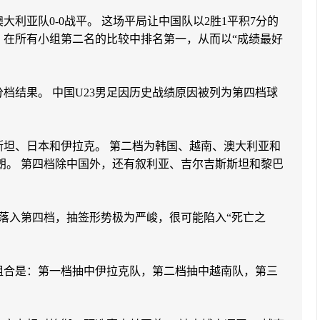
利亚队0-0战平。 这场平局让中国队以2胜1平积7分的
，在所有小组第二名的比较中排名第一，从而以“成绩最好
档结果。 中国U23男足因历史战绩原因被列为第四档球
坦、日本和伊拉克。 第二档为韩国、越南、澳大利亚和
朗。 第四档除中国外，还有叙利亚、吉尔吉斯斯坦和黎巴
队落入第四档，抽签形势极为严峻，很可能陷入“死亡之
组合是：第一档抽中伊拉克队，第二档抽中越南队，第三