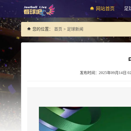
网站首页
足
您的位置：
首页
>
足球新闻
发布时间：2025年09月14日 02