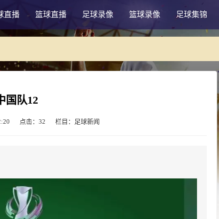
球直播
篮球直播
足球录像
篮球录像
足球集锦
中国队12
:20
点击：
32
栏目：足球新闻