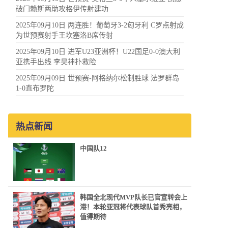
破门赖斯两助攻格伊传射建功
2025年09月10日 两连胜！葡萄牙3-2匈牙利 C罗点射成
为世预赛射手王坎塞洛B席传射
2025年09月10日 进军U23亚洲杯！U22国足0-0澳大利
亚携手出线 李昊神扑救险
2025年09月09日 世预赛-阿格纳尔松制胜球 法罗群岛
1-0直布罗陀
热点新闻
中国队12
韩国全北现代MVP队长已官宣转会上
港！本轮亚冠将代表球队首秀亮相，
值得期待