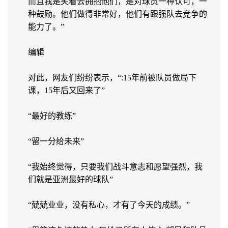
而且我是笑着去拥抱他们，是对球员一种认可，一
种鼓励。他们做得非常好，他们有跟强队去竞争的
能力了。”
编辑
对此，网友们纷纷表示，“:15年前被队员做局下
课，15年后又回来了”
“最好的教练”
“留一分给未来”
“我始终觉得，只要我们战斗意志和愿望强烈，我
们就是亚洲最好的球队”
“兢兢业业，没有私心，才有了今天的成绩。”