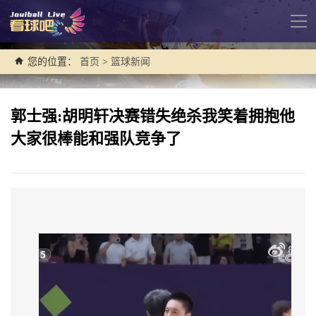
导
航
您的位置：
首页
>
篮球新闻
郭士强:胡明轩决赛错失绝杀我笑着拥抱他
大家很棒能和强队竞争了