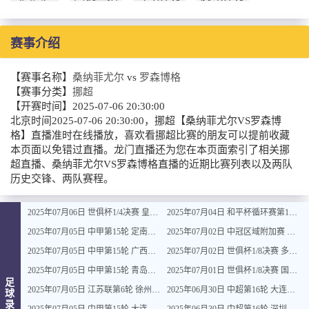
赛事介绍
【赛事名称】
桑纳菲尤尔
vs
罗森博格
【赛事分类】
挪超
【开赛时间】
2025-07-06 20:30:00
北京时间2025-07-06 20:30:00，挪超【桑纳菲尤尔VS罗森博
格】直播准时在线播放，喜欢看挪超比赛的朋友可以提前收藏
本页面以免错过直播。龙门直播还为您在本页面索引了相关挪
超直播、桑纳菲尤尔VS罗森博格直播的近期比赛列表以及两队
历史交锋、两队赛程。
2025年07月06日 世俱杯1/4决赛 皇家马德里vs多特蒙德 全场录像
2025年07月04日 和平杯循环赛第1轮 中国男足U16vs日本U16 全场录像
2025年07月05日 中甲第15轮 定南赣联vs苏州东吴 全场录像
2025年07月02日 中冠区域附加赛 济南天盛vs菏泽曹州 全场录像
2025年07月05日 中甲第15轮 广西平果vs陕西联合 全场录像
2025年07月02日 世俱杯1/8决赛 多特蒙德vs蒙特雷 全场录像
2025年07月05日 中甲第15轮 青岛红狮vs深圳青年人 全场录像
2025年07月01日 世俱杯1/8决赛 国际米兰vs弗鲁米嫩塞 全场录像
足
2025年07月05日 江苏联第6轮 徐州队vs南通队 全场录像
2025年06月30日 中超第16轮 大连英博vs浙江 全场录像
球
录