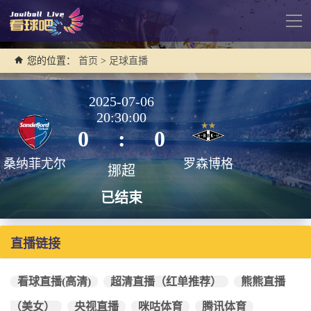
导
航
您的位置：
首页
>
足球直播
2025-07-06
20:30:00
0
:
0
桑纳菲尤尔
罗森博格
挪超
已结束
直播链接
看球直播(高清)
超清直播（红单推荐）
熊熊直播
（美女）
央视直播
咪咕体育
腾讯体育