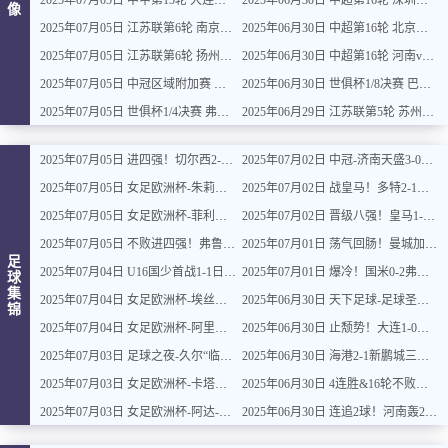
2025年07月05日 中甲第15轮 大连鲲城vs石家庄功夫 全场录像
2025年06月30日 中超第16轮 深圳新鹏城vs上海海港 全场录像
像
2025年07月05日 江苏联第6轮 南京队vs苏州队 全场录像
2025年06月30日 中超第16轮 北京国安vs云南玉昆 全场录像
2025年07月05日 江苏联第6轮 扬州队vs无锡队 全场录像
2025年06月30日 中超第16轮 河南vs山东泰山 全场录像
2025年07月05日 中冠区域附加赛 上海泽天vs北京灵动星空 全场录像
2025年06月30日 世俱杯1/8决赛 巴黎圣日耳曼vs迈阿密国际 全场录像
2025年07月05日 世俱杯1/4决赛 弗鲁米嫩塞vs利雅得新月 全场录像
2025年06月29日 江苏联第5轮 苏州队vs扬州队 全场录像
2025年07月05日 进四强！切尔西2-1帕尔梅拉斯 帕尔默建功埃斯特旺小角度弑新主
2025年07月02日 中冠-济南天盛3-0菏泽曹州 宋林轩帽子戏法
2025年07月05日 女足欧洲杯-朱莉破门利-舒勒建功 德国女足2-0波兰女足
2025年07月02日 战皇马！多特2-1蒙特雷进八强 吉拉西双响小贝林停赛无缘兄弟对决
2025年07月05日 女足欧洲杯-菲利帕制胜球 瑞典女足1-0丹麦女足
2025年07月02日 晋级八强！皇马1-0尤文 贡萨洛制胜+4场3球 迪格雷戈里奥屡献神扑
2025年07月05日 不败进四强！弗鲁米嫩塞2-1利雅得新月 坎塞洛失误马丁内利世界波
2025年07月01日 荡气回肠！曼城加时3-4遭新月淘汰！布努超神10扑救新月晋级八强
足
2025年07月04日 U16国少首战1-1日本 梁仕宇登场1分钟建功 帅惟浩过门将后失空门
2025年07月01日 爆冷！国米0-2弗鲁米嫩塞止步16强 劳塔罗失良机+中框卡诺闪击
球
集
2025年07月04日 女足欧洲杯-埃丝特梅开二度 西班牙女足5-0葡萄牙女足
2025年06月30日 天下足球-足球圣殿：圣西罗/梅阿查球场
锦
2025年07月04日 女足欧洲杯-阿里安娜破门 意大利女足1-0比利时女足
2025年06月30日 止颓势！大连1-0浙江 马莱莱制胜大连主场2连胜 浙江近6轮仅1胜
2025年07月03日 足球之夜-久尔“临时”接任 荒漠里的足球
2025年06月30日 海港2-1新鹏城三连胜距榜首4分 李新翔连续3轮破门莱昂纳多传射
2025年07月03日 女足欧洲杯-卡塔琳娜-科索拉破门制胜 芬兰1-0冰岛
2025年06月30日 4连胜&16轮不败领跑！国安2-1逆转云南玉昆 张玉宁替补助攻+造点
2025年07月03日 女足欧洲杯-阿达-海格伯格破门 挪威2-1逆转瑞士
2025年06月30日 连追2球！河南轰27脚2-2泰山 卡多索泽卡双响彭欣力登场2分钟染红