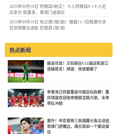
2025年09月10日 阿根廷0射正！十人阿根廷0-1十人厄
瓜多尔 凯塞多、奥塔门迪染红
2025年09月10日 哈兰德5球2助！挪威11-1狂胜摩尔多
瓦世预赛五连胜 厄德高1球2助
热点新闻
疲态尽显！王钰栋在U22国足和浙江
连轴首发！球迷：他该歇歇了
李章洙已同意重返中国足坛执教！重
庆球迷欢迎他来铜梁龙挑大梁，未来
带队冲超
意外！申花曾将三条国脚大鱼主动送
到津门虎嘴边，俱乐部却一个都没留
住