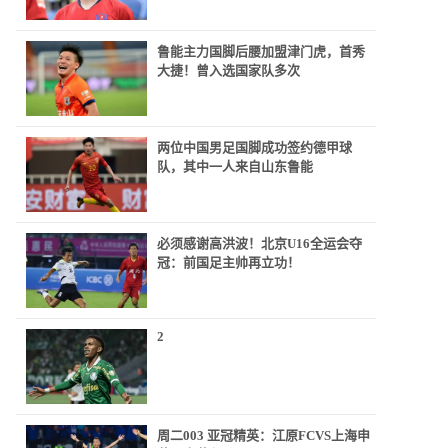
鲁能主力国脚后腰加盟津门虎，首秀
大捷！曾入选国家队多次
两位中国男足国脚成功签约德甲球
队，其中一人来自山东鲁能
必须感谢高洪波！北京U16全运会夺
冠：前国足主帅再立功！
2
周二003 亚冠精英：江原FCVS上海申