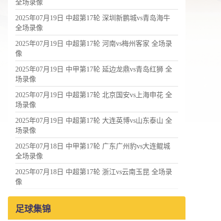
全场录像
2025年07月19日 中超第17轮 深圳新鹏城vs青岛海牛
全场录像
2025年07月19日 中超第17轮 河南vs梅州客家 全场录
像
2025年07月19日 中甲第17轮 延边龙鼎vs青岛红狮 全
场录像
2025年07月19日 中超第17轮 北京国安vs上海申花 全
场录像
2025年07月19日 中超第17轮 大连英博vs山东泰山 全
场录像
2025年07月18日 中甲第17轮 广东广州豹vs大连鲲城
全场录像
2025年07月18日 中超第17轮 浙江vs云南玉昆 全场录
像
足球集锦