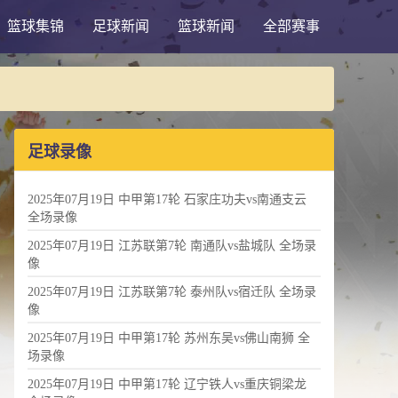
篮球集锦
足球新闻
篮球新闻
全部赛事
足球录像
2025年07月19日 中甲第17轮 石家庄功夫vs南通支云
全场录像
2025年07月19日 江苏联第7轮 南通队vs盐城队 全场录
像
2025年07月19日 江苏联第7轮 泰州队vs宿迁队 全场录
像
2025年07月19日 中甲第17轮 苏州东吴vs佛山南狮 全
场录像
2025年07月19日 中甲第17轮 辽宁铁人vs重庆铜梁龙