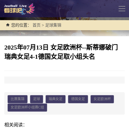
导
航
您的位置：
首页
>
足球集锦
2025年07月13日 女足欧洲杯--斯蒂娜破门
瑞典女足4-1德国女足取小组头名
比赛集锦
足球
瑞典女足
德国女足
女足欧洲杯
女足欧洲杯小组赛C组
相关阅读：