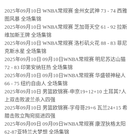
2025年09月10日 WNBA常规赛 金州女武神 73 - 74 西雅
图风暴 全场集锦
2025年09月10日 WNBA常规赛 芝加哥天空 61 - 92 拉斯
维加斯王牌 全场集锦
2025年09月10日 WNBA常规赛 洛杉矶火花 88 - 83 菲尼
克斯水星 全场集锦
2025年09月10日 09月10日WNBA常规赛 明尼苏达山猫
72 - 83 印第安纳狂热 全场集锦
2025年09月10日 09月10日WNBA常规赛 华盛顿神秘人
66 - 75 纽约自由人 全场集锦
2025年09月10日 男篮欧锦赛-申京19+12+10 土耳其7人
上双击败波兰杀入四强
2025年09月10日 男篮欧锦赛-字母哥29+6 瓦兰24+15 希
腊击败立陶宛挺进四强
2025年09月09日 09月09日WNBA常规赛 康涅狄格太阳
62-87亚特兰大梦想 全场集锦