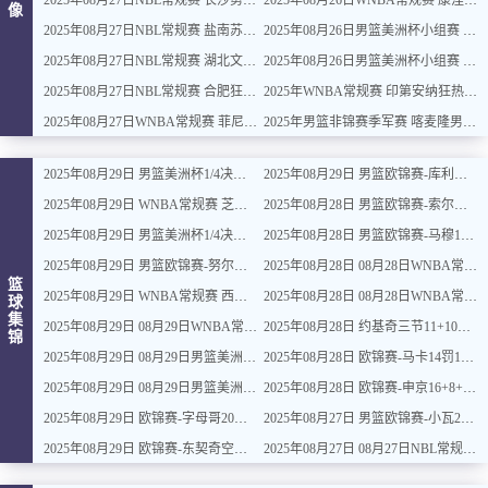
2025年08月27日NBL常规赛 长沙勇胜 - 江西鲸裕清酒 全场录像
2025年08月26日WNBA常规赛 康涅狄格太阳 - 纽约自由人 全场录像
像
2025年08月27日NBL常规赛 盐南苏科雄狮 - 香港金牛 全场录像
2025年08月26日男篮美洲杯小组赛 阿根廷男篮 - 哥伦比亚男篮 全场录像
2025年08月27日NBL常规赛 湖北文旅 - 广西威壮 全场录像
2025年08月26日男篮美洲杯小组赛 巴拿马男篮 - 委内瑞拉男篮 全场录像
2025年08月27日NBL常规赛 合肥狂风峻茂 - 石家庄翔蓝 全场录像
2025年WNBA常规赛 印第安纳狂热 - 明尼苏达山猫 全场录像
2025年08月27日WNBA常规赛 菲尼克斯水星 - 洛杉矶火花 全场录像
2025年男篮非锦赛季军赛 喀麦隆男篮 - 塞内加尔男篮 全场录像
2025年08月29日 男篮美洲杯1/4决赛上半区 加拿大男篮 94 - 56 哥伦比亚男篮 全场集锦
2025年08月29日 男篮欧锦赛-库利巴利12+7 里萨谢10分 法国5人上双大胜比利时
2025年08月29日 WNBA常规赛 芝加哥天空 79 - 83 菲尼克斯水星 全场集锦
2025年08月28日 男篮欧锦赛-索尔金31+5 阿夫迪亚20+9 以色列轻取冰岛
2025年08月29日 男篮美洲杯1/4决赛上半区 波多黎各男篮 77 - 82 阿根廷男篮 全场集锦
2025年08月28日 男篮欧锦赛-马穆19+7+6 阿尔达马15中5 格鲁吉亚拿下西班牙
2025年08月29日 男篮欧锦赛-努尔基奇18+6 西米齐斯22+6 波黑大胜塞浦路斯
2025年08月28日 08月28日WNBA常规赛 康涅狄格太阳101-95达拉斯飞翼 全场集锦
篮
2025年08月29日 WNBA常规赛 西雅图风暴 93 - 79 明尼苏达山猫 全场集锦
2025年08月28日 08月28日WNBA常规赛 拉斯维加斯王牌81-75亚特兰大梦想 全场集锦
球
集
2025年08月29日 08月29日WNBA常规赛 华盛顿神秘人 63 - 89 纽约自由人 全场集锦
2025年08月28日 约基奇三节11+10+7 约维奇18+6 塞尔维亚34分大胜爱沙尼亚
锦
2025年08月29日 08月29日男篮美洲杯1/4决赛下半区 美国男篮83-70乌拉圭男篮 全场集锦
2025年08月28日 欧锦赛-马卡14罚12中&28+6 哈坎松空砍28分 芬兰主场险胜瑞典
2025年08月29日 08月29日男篮美洲杯1/4决赛下半区 多米尼加男篮82-94巴西男篮 全场集锦
2025年08月28日 欧锦赛-申京16+8+7 奥斯曼20分 波津低迷 土耳其大胜拉脱维亚
2025年08月29日 欧锦赛-字母哥20中14&31+7 丰泰基奥11中1 希腊力克意大利
2025年08月27日 男篮欧锦赛-小瓦22+8 施罗德21分 德国第三节一波流大胜黑山
2025年08月29日 欧锦赛-东契奇空砍34+9+5 波尼特卡23+7 斯洛文尼亚不敌波兰
2025年08月27日 08月27日NBL常规赛 长沙勇胜 104 - 93 江西鲸裕清酒 全场集锦