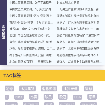
中国女篮高原集训，张子宇出现严重高反，目前情况如何？
赵睿加盟北京男篮
中国女篮高原集训，“万次投篮”再上难度
上海男篮官宣张镇麟正式加盟，身披77号战袍，去年同日郭艾伦离开辽篮
中国女篮高原集训 “万次投篮”再上难度
满满的诚意！曝赵睿将加盟北京首钢 改签3年C类合同
首秀6分4篮板4助攻！李月汝表现稳定，遗憾无缘开门红
回家了！罗汉琛新赛季重返深圳 曾在这开启生涯
篮
首秀644！李月汝出场时间碾压女版文班，或在西雅图打出生涯年
陈林坚发文与老东家告别：十三年一梦，终有一别
球
新
泪目！中国女篮没放弃1995一代，领队发声：明年看状态是否招入队
2025年NBL常规赛收官 半决赛对阵及赛程出炉
闻
官宣！北京首钢为赵睿完成注册 新疆男篮送祝福
媒体人：首钢引进赵睿成功会让更多球星去大城市抱团
赵睿：加盟首钢很开心 周琦：二年级生欢迎一年级生
谈崩了！北控未能得到王岚嵚 曝同曦要价4000万
终于落定！陈国豪确认加盟广州龙狮，赵睿、张镇麟转会大戏结局出炉
曝赵睿加盟北京将身穿24号球衣 1.6亿转会费太夸张
北京首钢正式官宣！中国男篮队长赵睿加盟！CBA总冠军势在必得？
媒体人：赵睿并非主动想离队加盟北京 新疆得到满意回报
TAG标签
足球
比赛集锦
消息资讯
比赛录像
篮球
1
NBA
比赛
球员
欧冠
CBA
意甲