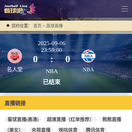
导
航
您的位置：
首页
>
篮球直播
2025-09-06
23:59:00
0
:
0
名人堂
NBA
NBA
已结束
直播链接
看球直播(高清)
超清直播（红单推荐）
熊熊直播
（美女）
央视直播
咪咕体育
腾讯体育